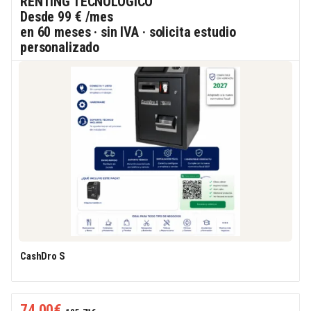
RENTING TECNOLÓGICO
Desde
99 €
/mes
en 60 meses · sin IVA · solicita estudio
personalizado
CashDro S
74,00
€