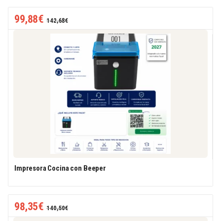
99,88
€
142,68
€
Impresora Cocina con Beeper
98,35
€
140,50
€