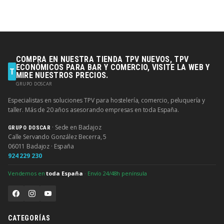
COMPRA EN NUESTRA TIENDA TPV NUEVOS, TPV
ECONÓMICOS PARA BAR Y COMERCIO, VISITE LA WEB Y
T
MIRE NUESTROS PRECIOS.
GRUPO DOSCAR
Especialistas en soluciones TPV para hostelería, comercio, peluquería y
taller. Más de 20 años asesorando empresas en toda España.
· Sede en Badajoz
GRUPO DOSCAR
Calle Servando González Becerra, 5
06011 Badajoz · España
924 229 230
Vendemos en
toda España
· Envío 24/48h península
CATEGORÍAS