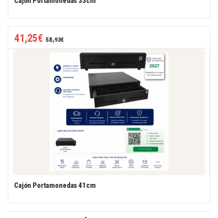
Cajón Portamonedas 33cm
41,25
€
58,93
€
Cajón Portamonedas 41cm