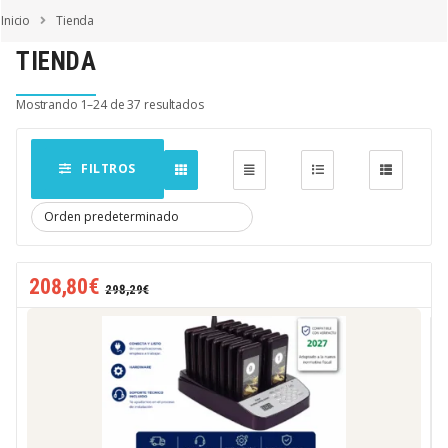
Saltar a la navegación
Saltar al contenido
Inicio
Tienda
TIENDA
Mostrando 1–24 de 37 resultados
FILTROS
208,80
€
298,29
€