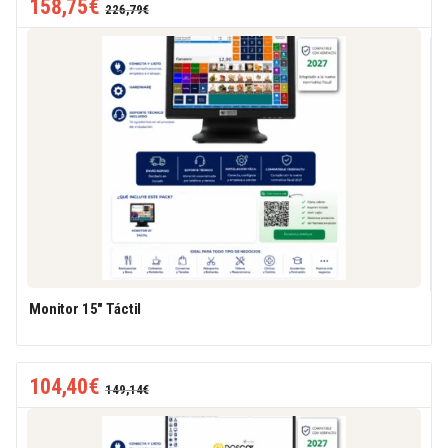
158,75
€
226,79
€
Monitor 15″ Táctil
104,40
€
149,14
€