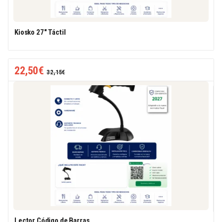
Kiosko 27″ Táctil
22,50
€
32,15
€
Lector Código de Barras