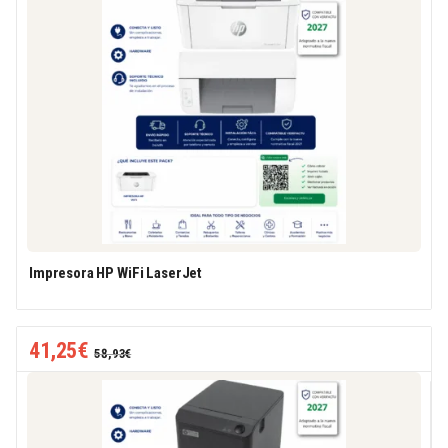
Impresora HP WiFi LaserJet
41,25
€
58,93
€