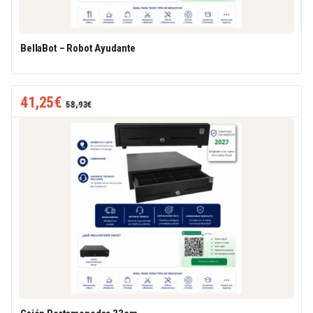
BellaBot – Robot Ayudante
41,25
€
58,93
€