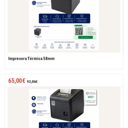
Impresora Térmica 58mm
65,00
€
92,86
€