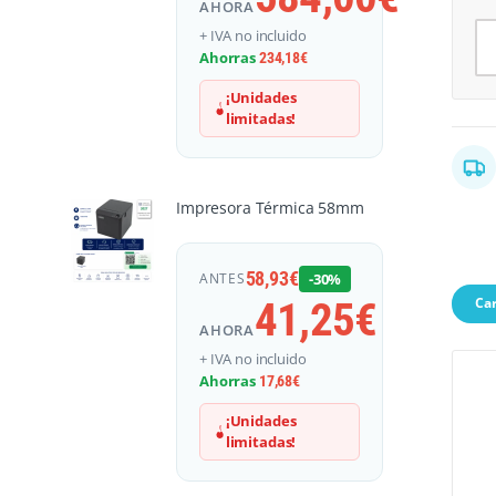
AHORA
Le
+ IVA no incluido
Ahorras
Al
234,18
€
¡Unidades
limitadas!
Impresora Térmica 58mm
58,93
€
ANTES
-30%
Car
41,25
€
AHORA
+ IVA no incluido
Ahorras
17,68
€
¡Unidades
limitadas!