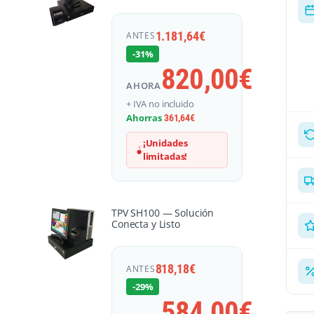
1.181,64
€
ANTES
-31%
820,00
€
AHORA
+ IVA no incluido
Ahorras
361,64
€
¡Unidades
limitadas!
TPV SH100 — Solución
Conecta y Listo
818,18
€
ANTES
-29%
584,00
€