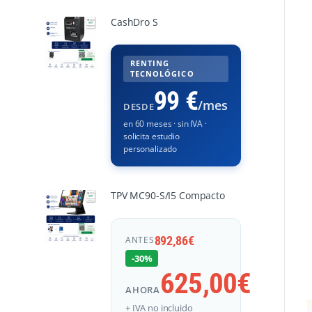
CashDro S
RENTING
TECNOLÓGICO
99 €
/mes
DESDE
en 60 meses · sin IVA ·
solicita estudio
personalizado
TPV MC90-S/I5 Compacto
892,86
€
ANTES
-30%
625,00
€
AHORA
+ IVA no incluido