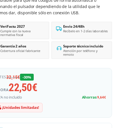
gurable para que lea códigos de forma automática o
onando el pulsador dependiendo de la utilidad que le
mos dar, disponible sólo en conexión USB.
VeriFactu 2027
Envío 24/48h
Cumple con la nueva
Recíbelo en 1-2 días laborables
normativa fiscal
Garantía 2 años
Soporte técnico incluido
Cobertura oficial fabricante
Atención por teléfono y
remoto
32,15
€
TES
-30%
22,50
€
HORA
VA no incluido
Ahorras
9,64
€
¡Unidades limitadas!