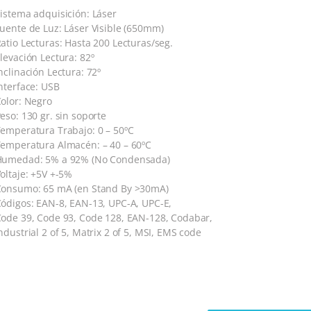
istema adquisición: Láser
uente de Luz: Láser Visible (650mm)
atio Lecturas: Hasta 200 Lecturas/seg.
levación Lectura: 82º
nclinación Lectura: 72º
nterface: USB
olor: Negro
eso: 130 gr. sin soporte
emperatura Trabajo: 0 – 50ºC
emperatura Almacén: – 40 – 60ºC
Humedad: 5% a 92% (No Condensada)
oltaje: +5V +-5%
onsumo: 65 mA (en Stand By >30mA)
ódigos: EAN-8, EAN-13, UPC-A, UPC-E,
ode 39, Code 93, Code 128, EAN-128, Codabar,
ndustrial 2 of 5, Matrix 2 of 5, MSI, EMS code