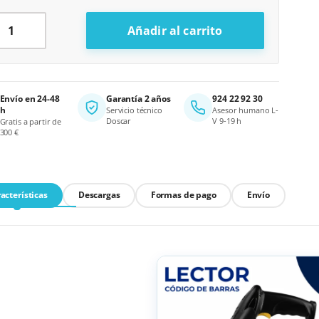
ctor Código de Barras cantidad
Añadir al carrito
ternative:
Envío en 24-48
Garantía 2 años
924 22 92 30
h
Servicio técnico
Asesor humano L-
Doscar
V 9-19 h
Gratis a partir de
300 €
acterísticas
Descargas
Formas de pago
Envío