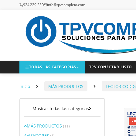
Saltar a la navegación
Saltar al contenido
924 229 230
info@tpvcompleto.com
TODAS LAS CATEGORÍAS
TPV CONECTA Y LISTO
Inicio
MÁS PRODUCTOS
LECTOR CODIG
Mostrar todas las categorías
-
3
MÁS PRODUCTOS
(11)
AVISADORES
(1)