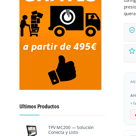
confi
presi
quera
AN
A
+ I
Ultimos Productos
TPV MC200 — Solución
Conecta y Listo