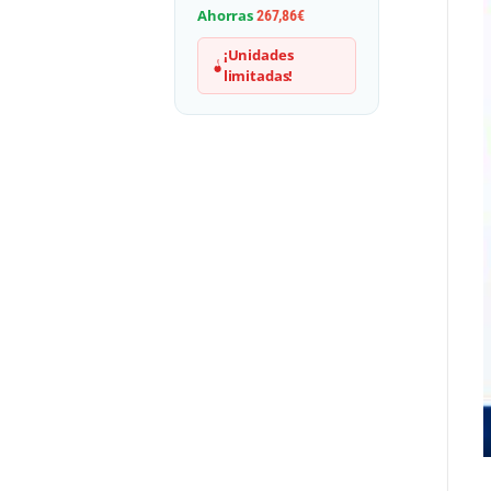
Ahorras
267,86
€
¡Unidades
limitadas!