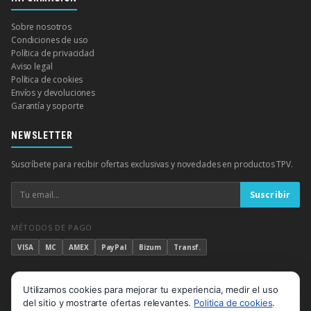
Sobre nosotros
Condiciones de uso
Política de privacidad
Aviso legal
Política de cookies
Envíos y devoluciones
Garantía y soporte
NEWSLETTER
Suscríbete para recibir ofertas exclusivas y novedades en productos TPV.
Suscribir
MÉTODOS DE PAGO
VISA
MC
AMEX
PayPal
Bizum
Transf.
Aviso de cookies
Utilizamos cookies para mejorar tu experiencia, medir el uso
© 2026 TPV Completo — Grupo Doscar. Todos los derechos reservados.
del sitio y mostrarte ofertas relevantes.
Politica de cookies
.
Aviso legal
Privacidad
Cookies