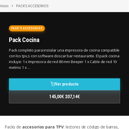
Saltar a la navegación
Saltar al contenido
Inicio
PACK'S ACCESORIOS
PACK'S ACCESORIOS
Pack Cocina
Pack completo para instalar una impresora de cocina compatible
con los tpv,s con software doscar bar restaurante. El pack cocina
incluye: 1 x Impresora de red 80 mm Beeper 1 x Cable de red 10
metros 1 x …
Ver producto
145,00€ 207,14€
Packs de
accesorios para TPV
: lectores de código de barras,