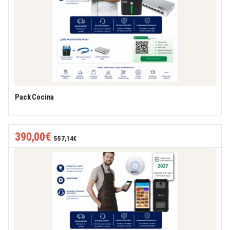
Pack Cocina
390,00
€
557,14
€