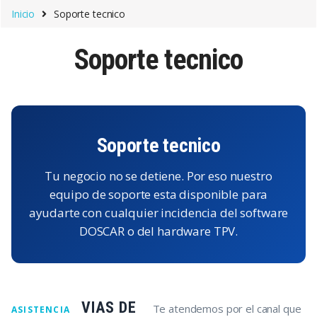
Saltar a la navegación
Saltar al contenido
Inicio
Soporte tecnico
Soporte tecnico
Soporte tecnico
Tu negocio no se detiene. Por eso nuestro
equipo de soporte esta disponible para
ayudarte con cualquier incidencia del software
DOSCAR o del hardware TPV.
VIAS DE
Te atendemos por el canal que
ASISTENCIA