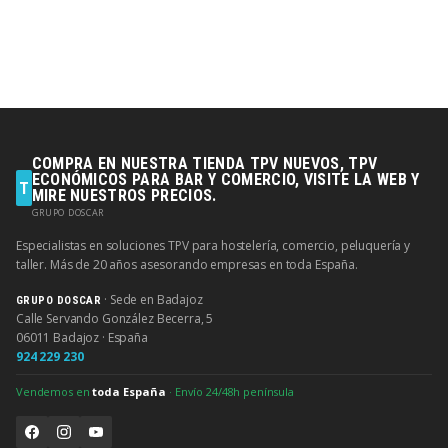
COMPRA EN NUESTRA TIENDA TPV NUEVOS, TPV
ECONÓMICOS PARA BAR Y COMERCIO, VISITE LA WEB Y
T
MIRE NUESTROS PRECIOS.
GRUPO DOSCAR
Especialistas en soluciones TPV para hostelería, comercio, peluquería y
taller. Más de 20 años asesorando empresas en toda España.
· Sede en Badajoz
GRUPO DOSCAR
Calle Servando González Becerra, 5
06011 Badajoz · España
924 229 230
Vendemos en
toda España
· Envío 24/48h península