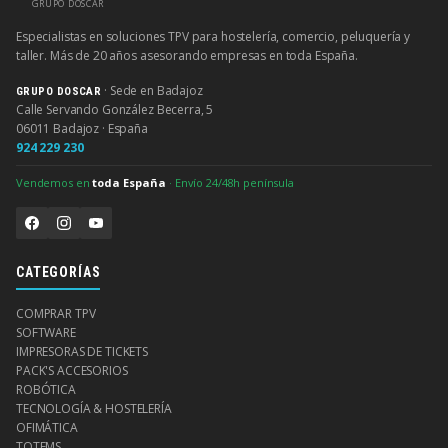
GRUPO DOSCAR
Especialistas en soluciones TPV para hostelería, comercio, peluquería y
taller. Más de 20 años asesorando empresas en toda España.
· Sede en Badajoz
GRUPO DOSCAR
Calle Servando González Becerra, 5
06011 Badajoz · España
924 229 230
Vendemos en
toda España
· Envío 24/48h península
CATEGORÍAS
COMPRAR TPV
SOFTWARE
IMPRESORAS DE TICKETS
PACK'S ACCESORIOS
ROBÓTICA
TECNOLOGÍA & HOSTELERÍA
OFIMÁTICA
TOTEMS