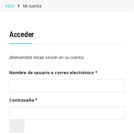
Saltar a la navegación
Saltar al contenido
Inicio
Mi cuenta
Acceder
¡Bienvenido! Iniciar sesión en su cuenta.
Obligatorio
Nombre de usuario o correo electrónico
*
Obligatorio
Contraseña
*