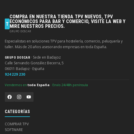
COMPRA EN NUESTRA TIENDA TPV NUEVOS, TPV
ECONÓMICOS PARA BAR Y COMERCIO, VISITE LA WEB Y
T
MIRE NUESTROS PRECIOS.
GRUPO DOSCAR
Especialistas en soluciones TPV para hostelería, comercio, peluquería y
taller. Más de 20 años asesorando empresas en toda España.
· Sede en Badajoz
GRUPO DOSCAR
Calle Servando González Becerra, 5
06011 Badajoz · España
924 229 230
Vendemos en
toda España
· Envío 24/48h península
CATEGORÍAS
COMPRAR TPV
SOFTWARE