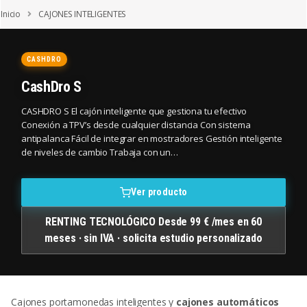
Saltar a la navegación
Saltar al contenido
Inicio
CAJONES INTELIGENTES
CASHDRO
CashDro S
CASHDRO S El cajón inteligente que gestiona tu efectivo
Conexión a TPV’s desde cualquier distancia Con sistema
antipalanca Fácil de integrar en mostradores Gestión inteligente
de niveles de cambio Trabaja con un…
Ver producto
RENTING TECNOLÓGICO Desde 99 € /mes en 60
meses · sin IVA · solicita estudio personalizado
Cajones portamonedas inteligentes y
cajones automáticos