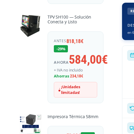
R
TPV SH100 — Solución
Conecta y Listo
DE
en 6
818,18
€
ANTES
-29%
584,00
€
AHORA
+ IVA no incluido
Ahorras
234,18
€
¡Unidades
limitadas!
Impresora Térmica 58mm