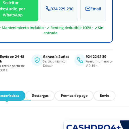
Solicitar
estudio por
924 229 230
Email
WhatsApp
 Mantenimiento incluido · ✓ Renting deducible 100% · ✓ Sin
entrada
Envío en 24-48
Garantía 2 años
924 22 92 30
h
Servicio técnico
Asesor humano L-
Doscar
V 9-19 h
Gratis a partir de
300 €
acterísticas
Descargas
Formas de pago
Envío