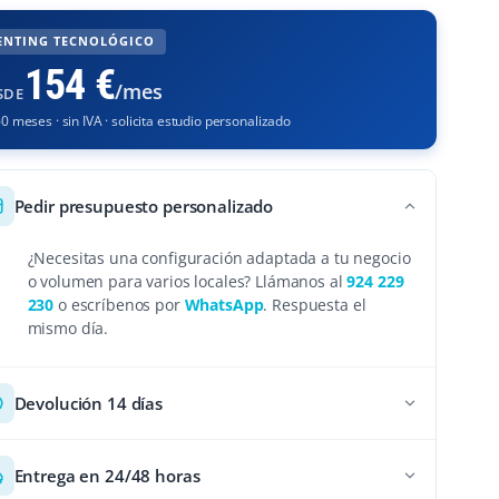
ENTING TECNOLÓGICO
154 €
/mes
SDE
0 meses · sin IVA · solicita estudio personalizado
Pedir presupuesto personalizado
¿Necesitas una configuración adaptada a tu negocio
o volumen para varios locales? Llámanos al
924 229
230
o escríbenos por
WhatsApp
. Respuesta el
mismo día.
Devolución 14 días
Entrega en 24/48 horas