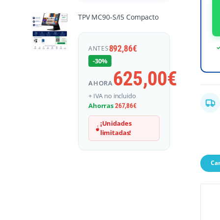
TPV MC90-S/I5 Compacto
✓
892,86
€
ANTES
-30%
625,00
€
AHORA
+ IVA no incluido
Ahorras
267,86
€
¡Unidades
limitadas!
Car