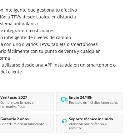
ón inteligente que gestiona tu efectivo
ón a TPV’s desde cualquier distancia
istema antipalanca
de integrar en mostradores
n inteligente de niveles de cambio
a con uno o varios TPV’s, tablets o smartphones
rlo fácilmente con tu punto de venta y cualquier
forma
 utilizarse desde una APP instalada en un smartphone o
 del cliente
VeriFactu 2027
Envío 24/48h
Cumple con la nueva
Recíbelo en 1-2 días laborables
normativa fiscal
Garantía 2 años
Soporte técnico incluido
Cobertura oficial fabricante
Atención por teléfono y
remoto