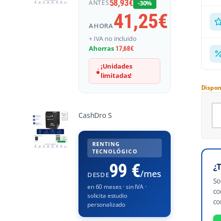
58,93
€
ANTES
-30%
41,25
€
AHORA
+ IVA no incluido
Ahorras
17,68
€
¡Unidades
limitadas!
Dispon
Ca
CashDro S
Al
RENTING
TECNOLÓGICO
99 €
¿
/mes
DESDE
So
en 60 meses · sin IVA ·
co
solicita estudio
co
personalizado