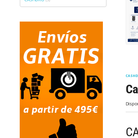
CASH
Ca
Dispo
C