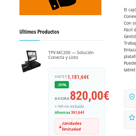
El caj
Conexi
Con s
Fácil 
Ultimos Productos
Gestió
Trabaj
Enlaza
TPV MC200 — Solución
plata
Conecta y Listo
Puede
tablet
1.181,64
€
ANTES
-31%
820,00
€
AHORA
+ IVA no incluido
Ahorras
361,64
€
¡Unidades
limitadas!