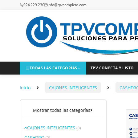
Saltar a la navegación
Saltar al contenido
924 229 230
info@tpvcompleto.com
TODAS LAS CATEGORÍAS
TPV CONECTA Y LISTO
Inicio
CAJONES INTELIGENTES
CASHDR
Mostrar todas las categorías
CAJONES INTELIGENTES
(3)
CASHDRO
(3)