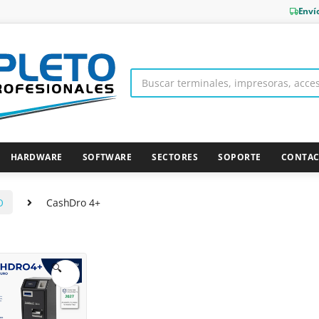
Enví
HARDWARE
SOFTWARE
SECTORES
SOPORTE
CONTA
O
CashDro 4+
🔍