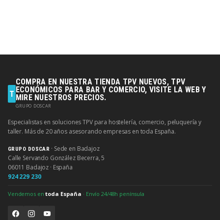
COMPRA EN NUESTRA TIENDA TPV NUEVOS, TPV
ECONÓMICOS PARA BAR Y COMERCIO, VISITE LA WEB Y
T
MIRE NUESTROS PRECIOS.
GRUPO DOSCAR
Especialistas en soluciones TPV para hostelería, comercio, peluquería y
taller. Más de 20 años asesorando empresas en toda España.
· Sede en Badajoz
GRUPO DOSCAR
Calle Servando González Becerra, 5
06011 Badajoz · España
924 229 230
Vendemos en
toda España
· Envío 24/48h península