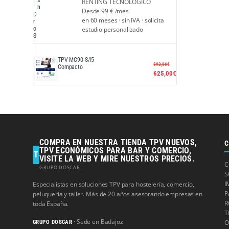
RENTING TECNOLÓGICO
h
Desde
99 €
/mes
D
en 60 meses · sin IVA · solicita
r
o
estudio personalizado
S
TPV MC90-S/I5
892,86
€
Compacto
625,00
€
COMPRA EN NUESTRA TIENDA TPV NUEVOS,
C
TPV ECONÓMICOS PARA BAR Y COMERCIO,
T
VISITE LA WEB Y MIRE NUESTROS PRECIOS.
C
GRUPO DOSCAR
S
I
Especialistas en soluciones TPV para hostelería, comercio,
P
peluquería y taller. Más de 20 años asesorando empresas en
R
toda España.
T
· Sede en Badajoz
O
GRUPO DOSCAR