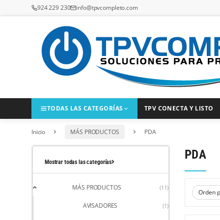
Saltar a la navegación
Saltar al contenido
924 229 230
info@tpvcompleto.com
TODAS LAS CATEGORÍAS
TPV CONECTA Y LISTO
Inicio
MÁS PRODUCTOS
PDA
PDA
Mostrar todas las categorías
MÁS PRODUCTOS
(11)
AVISADORES
(1)