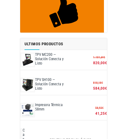
ULTIMOS PRODUCTOS
TPV MC200 —
1.181,64
€
Solución Conecta y
820,00
€
Listo
TPV SH100 —
818,18
€
Solución Conecta y
584,00
€
Listo
Impresora Térmica
58,93
€
58mm
41,25
€
C
a
s