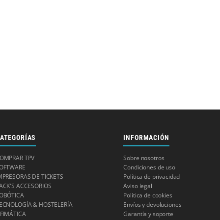
ATEGORÍAS
INFORMACIÓN
OMPRAR TPV
Sobre nosotros
OFTWARE
Condiciones de uso
MPRESORAS DE TICKETS
Política de privacidad
ACK'S ACCESORIOS
Aviso legal
OBÓTICA
Política de cookies
ECNOLOGÍA & HOSTELERÍA
Envíos y devoluciones
FIMÁTICA
Garantía y soporte