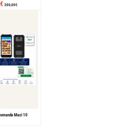
€
250,00
€
comanda Maxi 10