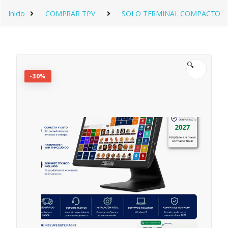
Saltar a la navegación
Saltar al contenido
Inicio
COMPRAR TPV
SOLO TERMINAL COMPACTO
🔍
-
30%