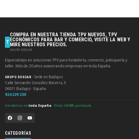
COMPRA EN NUESTRA TIENDA TPV NUEVOS, TPV
ECONÓMICOS PARA BAR Y COMERCIO, VISITE LA WEB Y
T
MIRE NUESTROS PRECIOS.
GRUPO DOSCAR
Especialistas en soluciones TPV para hostelería, comercio, peluquería y
taller. Más de 20 años asesorando empresas en toda España.
· Sede en Badajoz
GRUPO DOSCAR
Calle Servando González Becerra, 5
06011 Badajoz · España
924 229 230
Vendemos en
toda España
· Envío 24/48h península
CATEGORÍAS