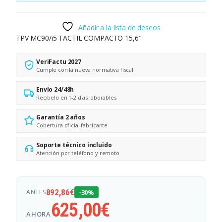
Añadir a la lista de deseos
TPV MC90/i5 TACTIL COMPACTO 15,6″
VeriFactu 2027
Cumple con la nueva normativa fiscal
Envío 24/48h
Recíbelo en 1-2 días laborables
Garantía 2 años
Cobertura oficial fabricante
Soporte técnico incluido
Atención por teléfono y remoto
892,86
€
ANTES
-30%
625,00
€
AHORA