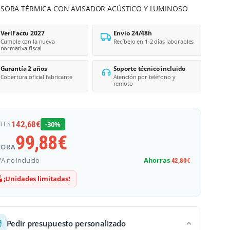
ESORA TÉRMICA CON AVISADOR ACÚSTICO Y LUMINOSO
VeriFactu 2027
Envío 24/48h
Cumple con la nueva
Recíbelo en 1-2 días laborables
normativa fiscal
Garantía 2 años
Soporte técnico incluido
Cobertura oficial fabricante
Atención por teléfono y
remoto
142,68
€
TES
-30%
99,88
€
HORA
VA no incluido
Ahorras
42,80
€
¡Unidades limitadas!
Pedir presupuesto personalizado