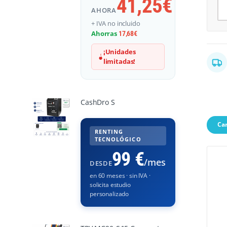
41,25
€
AHORA
Al
+ IVA no incluido
Ahorras
17,68
€
¡Unidades
limitadas!
CashDro S
Car
RENTING
TECNOLÓGICO
99 €
/mes
DESDE
en 60 meses · sin IVA ·
solicita estudio
personalizado