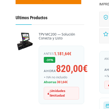
IMPR
Ultimos Productos
TPV MC200 — Solución
Conecta y Listo
1.181,64
€
ANTES
AN
-31%
820,00
€
A
AHORA
+ I
+ IVA no incluido
Ahorras
361,64
€
¡Unidades
limitadas!