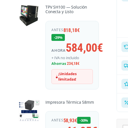
TPV SH100 — Solución
Conecta y Listo
818,18
€
ANTES
-29%
584,00
€
AHORA
+ IVA no incluido
Ahorras
234,18
€
¡Unidades
limitadas!
Impresora Térmica 58mm
58,93
€
ANTES
-30%
Im