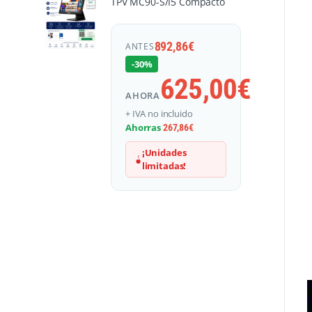
TPV MC90-S/I5 Compacto
892,86
€
ANTES
-30%
625,00
€
AHORA
+ IVA no incluido
Ahorras
267,86
€
¡Unidades
limitadas!