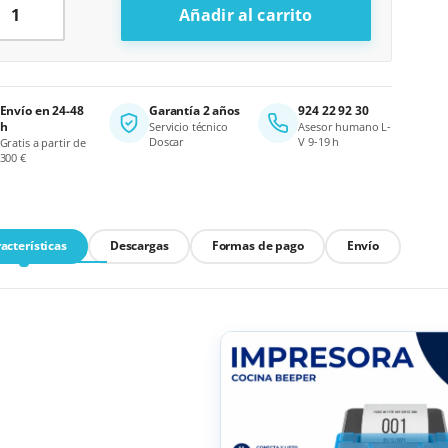
Añadir al carrito
ternative:
Envío en 24-48
Garantía 2 años
924 22 92 30
h
Servicio técnico
Asesor humano L-
Doscar
V 9-19 h
Gratis a partir de
300 €
acterísticas
Descargas
Formas de pago
Envío