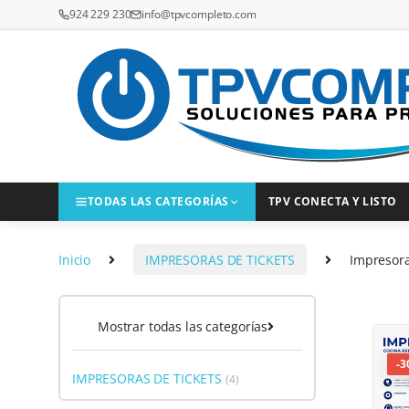
Saltar a la navegación
Saltar al contenido
924 229 230
info@tpvcompleto.com
TODAS LAS CATEGORÍAS
TPV CONECTA Y LISTO
Inicio
IMPRESORAS DE TICKETS
Impresora
Mostrar todas las categorías
-
3
IMPRESORAS DE TICKETS
(4)