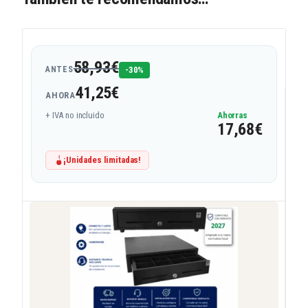
58,93
€
-30%
ANTES
41,25
€
AHORA
+ IVA no incluido
Ahorras
17,68
€
¡Unidades limitadas!