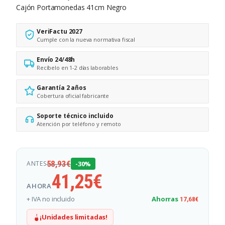
Cajón Portamonedas 41cm Negro
VeriFactu 2027
Cumple con la nueva normativa fiscal
Envío 24/48h
Recíbelo en 1-2 días laborables
Garantía 2 años
Cobertura oficial fabricante
Soporte técnico incluido
Atención por teléfono y remoto
58,93
€
ANTES
-30%
41,25
€
AHORA
+ IVA no incluido
Ahorras
17,68
€
¡Unidades limitadas!