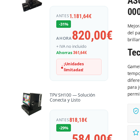
ASU
000
1.181,64
€
ANTES
-31%
Mejora
820,00
€
del p
AHORA
brilla
+ IVA no incluido
Tec
Ahorras
361,64
€
¡Unidades
GameP
limitadas!
tempo
difere
para j
permit
TPV SH100 — Solución
Conecta y Listo
818,18
€
ANTES
-29%
584,00
€