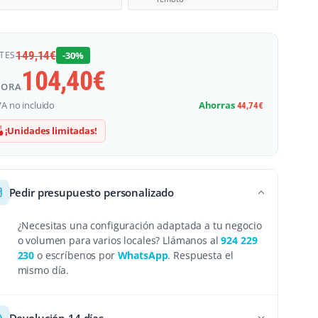
149,14
€
TES
-30%
104,40
€
HORA
VA no incluido
Ahorras
44,74
€
¡Unidades limitadas!
Pedir presupuesto personalizado
¿Necesitas una configuración adaptada a tu negocio
o volumen para varios locales? Llámanos al
924 229
230
o escríbenos por
WhatsApp
. Respuesta el
mismo día.
Devolución 14 días