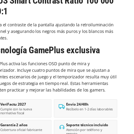
S Smart Contrast Ratio 100 000
:1
 el contraste de la pantalla ajustando la retroiluminación
anel y asegurando los negros más puros y los blancos más
ntes.
nología GamePlus exclusiva
lus activa las funciones OSD punto de mira y
rizador. Incluye cuatro puntos de mira que se ajustan a
ntes escenarios de juego y el temporizador resulta muy útil
uegos de estrategia en tiempo real. Estas herramientas
en practicar y mejorar las habilidades de los gamers.
VeriFactu 2027
Envío 24/48h
Cumple con la nueva
Recíbelo en 1-2 días laborables
normativa fiscal
Garantía 2 años
Soporte técnico incluido
Cobertura oficial fabricante
Atención por teléfono y
remoto