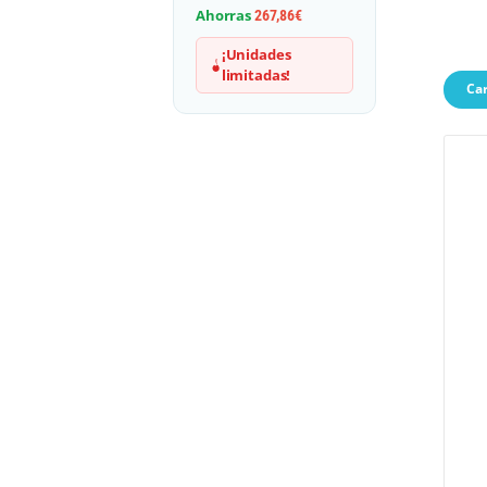
Ahorras
267,86
€
¡Unidades
limitadas!
Car