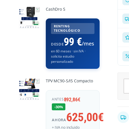
CashDro S
RENTING
TECNOLÓGICO
99 €
/mes
DESDE
en 60 meses · sin IVA ·
solicita estudio
personalizado
Mo
TPV MC90-S/I5 Compacto
Al
892,86
€
ANTES
-30%
625,00
€
AHORA
+ IVA no incluido