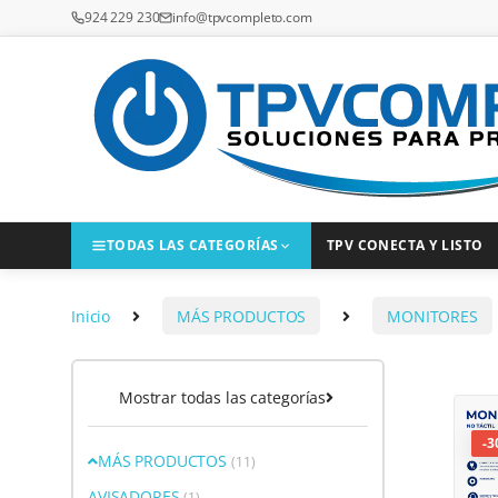
Saltar a la navegación
Saltar al contenido
924 229 230
info@tpvcompleto.com
TODAS LAS CATEGORÍAS
TPV CONECTA Y LISTO
Inicio
MÁS PRODUCTOS
MONITORES
Mostrar todas las categorías
-
3
MÁS PRODUCTOS
(11)
AVISADORES
(1)