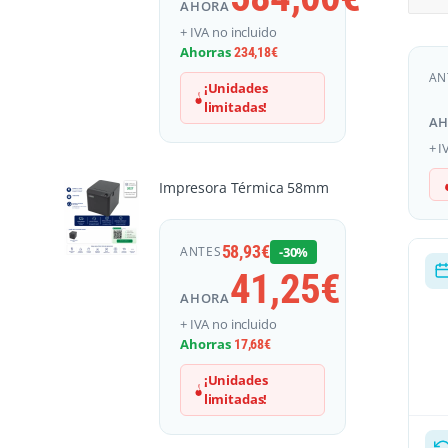
AHORA
+ IVA no incluido
Ahorras
234,18
€
AN
¡Unidades
limitadas!
A
+ I
Impresora Térmica 58mm
58,93
€
ANTES
-30%
41,25
€
AHORA
+ IVA no incluido
Ahorras
17,68
€
¡Unidades
limitadas!