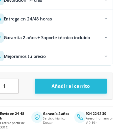
Entrega en 24/48 horas
Garantía 2 años + Soporte técnico incluido
Mejoramos tu precio
nitor 21.5" No Táctil cantidad
Añadir al carrito
ternative:
Envío en 24-48
Garantía 2 años
924 22 92 30
h
Servicio técnico
Asesor humano L-
Doscar
V 9-19 h
Gratis a partir de
300 €