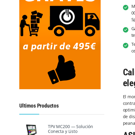
M
0
S
G
t
T
c
Cal
ele
El mon
contra
Ultimos Productos
optimi
de dis
peana
TPV MC200 — Solución
Conecta y Listo