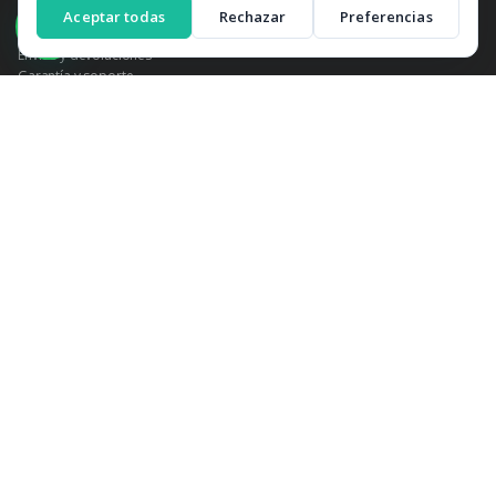
Aviso legal
Aceptar todas
Rechazar
Preferencias
Política de cookies
Envíos y devoluciones
Garantía y soporte
NEWSLETTER
Suscríbete para recibir ofertas exclusivas y novedades en productos TPV.
Suscribir
MÉTODOS DE PAGO
VISA
MC
AMEX
PayPal
Bizum
Transf.
© 2026 TPV Completo — Grupo Doscar. Todos los derechos reservados.
Aviso legal
Privacidad
Cookies
Este sitio está protegido por reCAPTCHA. Se aplican la
Política de
privacidad
y los
Términos de servicio
de Google.