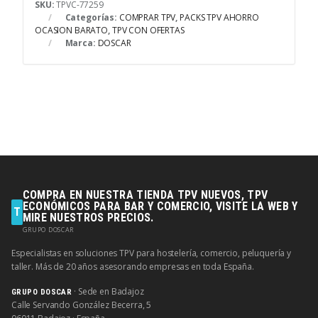
SKU:
TPVC-77259
Categorías:
COMPRAR TPV
,
PACKS TPV AHORRO
OCASION BARATO
,
TPV CON OFERTAS
Marca:
DOSCAR
COMPRA EN NUESTRA TIENDA TPV NUEVOS, TPV
ECONÓMICOS PARA BAR Y COMERCIO, VISITE LA WEB Y
T
MIRE NUESTROS PRECIOS.
GRUPO DOSCAR
Especialistas en soluciones TPV para hostelería, comercio, peluquería y
taller. Más de 20 años asesorando empresas en toda España.
· Sede en Badajoz
GRUPO DOSCAR
Calle Servando González Becerra, 5