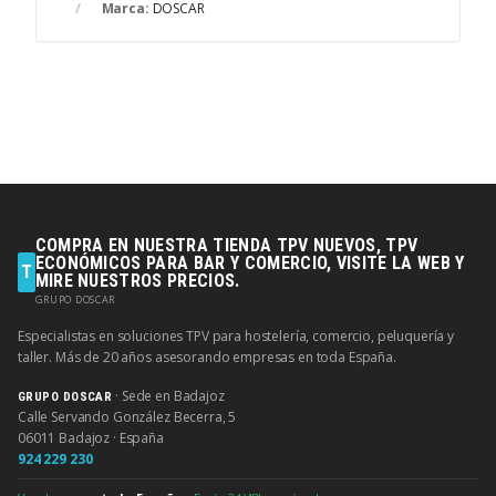
Marca:
DOSCAR
COMPRA EN NUESTRA TIENDA TPV NUEVOS, TPV
ECONÓMICOS PARA BAR Y COMERCIO, VISITE LA WEB Y
T
MIRE NUESTROS PRECIOS.
GRUPO DOSCAR
Especialistas en soluciones TPV para hostelería, comercio, peluquería y
taller. Más de 20 años asesorando empresas en toda España.
· Sede en Badajoz
GRUPO DOSCAR
Calle Servando González Becerra, 5
06011 Badajoz · España
924 229 230