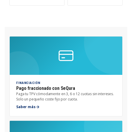
r
r
r
r
c
c
í
í
a
a
a
a
t
t
→
→
e
e
g
g
o
o
r
r
í
í
a
a
→
→
FINANCIACIÓN
Pago fraccionado con SeQura
Paga tu TPV cómodamente en 3, 6 o 12 cuotas sin intereses.
Solo un pequeño coste fijo por cuota.
Saber más