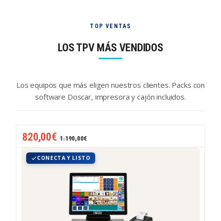
TPV completo para hostelería, comercio, 
Saltar a la navegación
Saltar al contenido
TOP VENTAS
LOS TPV MÁS VENDIDOS
Los equipos que más eligen nuestros clientes. Packs con
software Doscar, impresora y cajón incluidos.
820,00
€
1.190,00
€
CONECTA Y LISTO