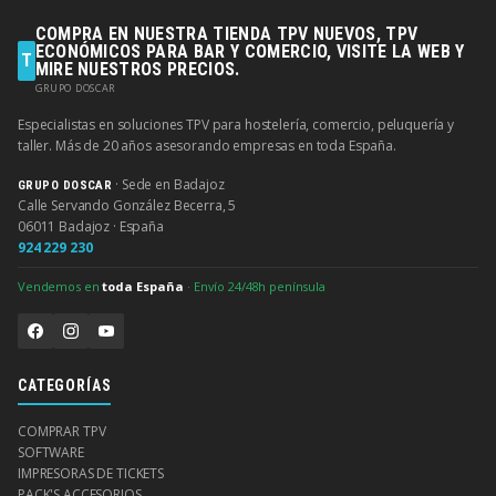
COMPRA EN NUESTRA TIENDA TPV NUEVOS, TPV
ECONÓMICOS PARA BAR Y COMERCIO, VISITE LA WEB Y
T
MIRE NUESTROS PRECIOS.
GRUPO DOSCAR
Especialistas en soluciones TPV para hostelería, comercio, peluquería y
taller. Más de 20 años asesorando empresas en toda España.
· Sede en Badajoz
GRUPO DOSCAR
Calle Servando González Becerra, 5
06011 Badajoz · España
924 229 230
Vendemos en
toda España
· Envío 24/48h península
CATEGORÍAS
COMPRAR TPV
SOFTWARE
IMPRESORAS DE TICKETS
PACK'S ACCESORIOS