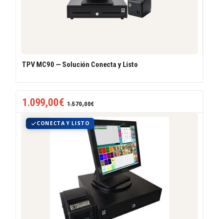
TPV MC90 — Solución Conecta y Listo
1.099,00
€
1.570,00
€
CONECTA Y LISTO