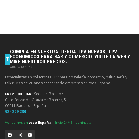
COMPRA EN NUESTRA TIENDA TPV NUEVOS, TPV
ECONÓMICOS PARA BAR Y COMERCIO, VISITE LA WEB Y
T
MIRE NUESTROS PRECIOS.
GRUPO DOSCAR
Especialistas en soluciones TPV para hostelería, comercio, peluquería y
taller. Más de 20 años asesorando empresas en toda España.
· Sede en Badajoz
GRUPO DOSCAR
Calle Servando González Becerra, 5
06011 Badajoz · España
924 229 230
Vendemos en
toda España
· Envío 24/48h península