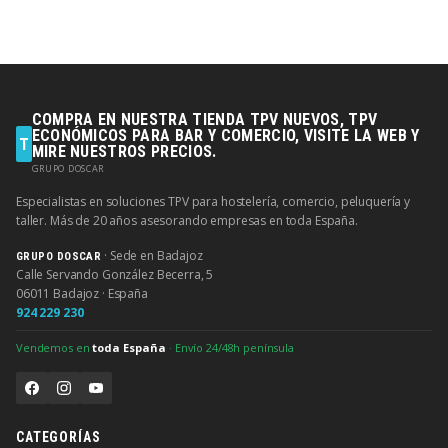
COMPRA EN NUESTRA TIENDA TPV NUEVOS, TPV
ECONÓMICOS PARA BAR Y COMERCIO, VISITE LA WEB Y
T
MIRE NUESTROS PRECIOS.
GRUPO DOSCAR
Especialistas en soluciones TPV para hostelería, comercio, peluquería y
taller. Más de 20 años asesorando empresas en toda España.
· Sede en Badajoz
GRUPO DOSCAR
Calle Servando González Becerra, 5
06011 Badajoz · España
924 229 230
Vendemos en
toda España
· Envío 24/48h península
CATEGORÍAS