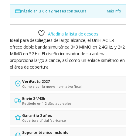
Págalo en
3, 6 o 12 meses
con seQura
Más info
Añadir a la lista de deseos
Ideal para despliegues de largo alcance, el UniFi AC LR
ofrece doble banda simultánea 3×3 MIMO en 2.4GHz, y 2×2
MIMO en 5GHz. El diseño innovador de su antena,
proporciona largo alcance, así como un enlace simétrico en
el área de cobertura.
VeriFactu 2027
Cumple con la nueva normativa fiscal
Envío 24/48h
Recíbelo en 1-2 días laborables
Garantía 2 años
Cobertura oficial fabricante
Soporte técnico incluido